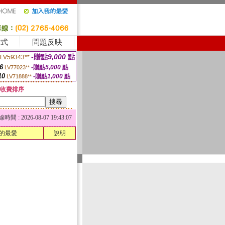
方式
問題反映
-贈點
9,000
點
LV59343**
6
-贈點
5,000
點
LV77023**
10
-贈點
1,000
點
LV71888**
收費排序
 : 2026-08-07 19:43:07
的最愛
說明