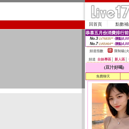
回首頁
點數補
恭喜五月份消費排行前
No.3
-贈點
8,0
LV76835**
No.7
-贈點
4,0
LV65464**
頻道指數
限制級(火
頻道
台妹專區
│
新人區
│
(豆汁好喝)
免費聊天