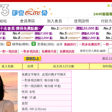
給站
會員專區
加入會員
使用說明
付款
十名會員 獲得免費點數~
No.1
-贈點
10,000
點
No.2
LV72973**
No.4
No.5
No.
00
點
-贈點
7,000
點
-贈點
6,000
點
LV27620**
LV52777**
No.8
No.9
No.
00
點
-贈點
3,000
點
-贈點
2,000
點
LV76847**
LV69831**
辣)
輔導級(曖昧)
普通級(清純)
排序
業績排行
│
一對多收費排序
│
一對一
搜尋主持人網名/編號：
一對一視訊區
│
一對多視訊區
│
免費聊天區
│
免費視訊區
最近上線時間
進入包廂
送禮
給主持人打分數
加到我
免費文字聊天: 必需付費才可聊天
一對多視訊聊天: 每分鐘 8 點
一對一視訊聊天: 每分鐘 30 點
性別: 女性
年齡: 19 歲
血型:
身高: 160 公分(cm)