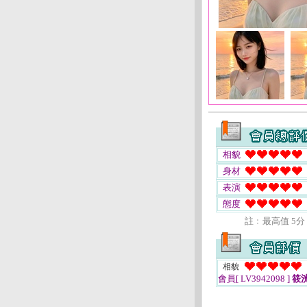
相貌
身材
表演
態度
註﹕最高值 5分
相貌
會員[ LV3942098 ]
筱