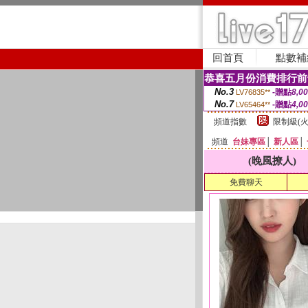
回首頁
點數補
恭喜五月份消費排行前
No.3
-贈點
8,0
LV76835**
No.7
-贈點
4,0
LV65464**
頻道指數
限制級(火
頻道
台妹專區
│
新人區
│
(晚風撩人)
免費聊天