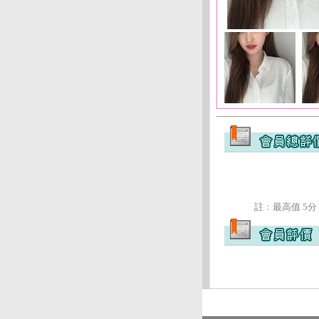
註﹕最高值 5分