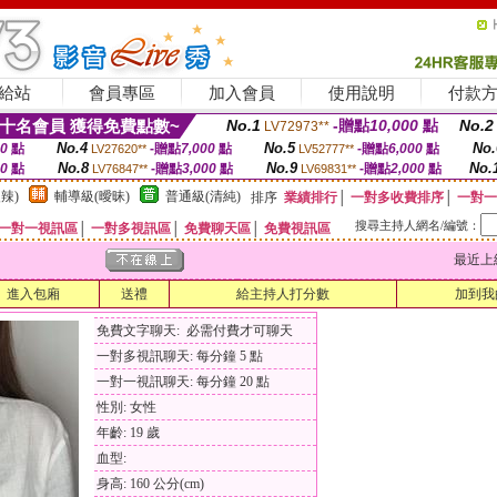
給站
會員專區
加入會員
使用說明
付款
十名會員 獲得免費點數~
No.1
-贈點
10,000
點
No.2
LV72973**
No.4
No.5
No.
00
點
-贈點
7,000
點
-贈點
6,000
點
LV27620**
LV52777**
No.8
No.9
No.
00
點
-贈點
3,000
點
-贈點
2,000
點
LV76847**
LV69831**
辣)
輔導級(曖昧)
普通級(清純)
排序
業績排行
│
一對多收費排序
│
一對一
搜尋主持人網名/編號：
一對一視訊區
│
一對多視訊區
│
免費聊天區
│
免費視訊區
最近上線時間
進入包廂
送禮
給主持人打分數
加到我
免費文字聊天: 必需付費才可聊天
一對多視訊聊天: 每分鐘 5 點
一對一視訊聊天: 每分鐘 20 點
性別: 女性
年齡: 19 歲
血型:
身高: 160 公分(cm)