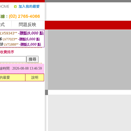
方式
問題反映
-贈點
9,000
點
LV59343**
6
-贈點
5,000
點
LV77023**
10
-贈點
1,000
點
LV71888**
收費排序
 : 2026-08-08 13:46:59
的最愛
說明