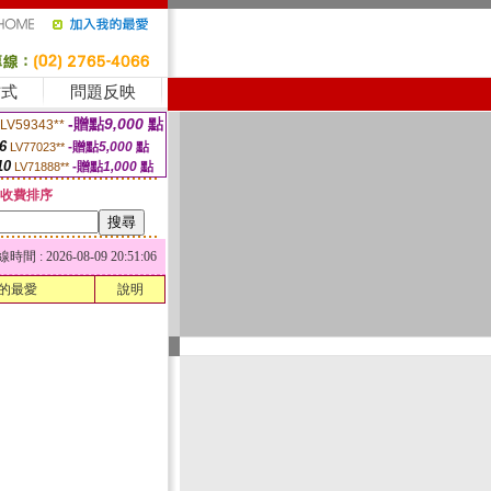
方式
問題反映
-贈點
9,000
點
LV59343**
6
-贈點
5,000
點
LV77023**
10
-贈點
1,000
點
LV71888**
收費排序
 : 2026-08-09 20:51:06
的最愛
說明