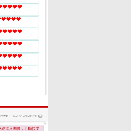
謝絕進入瀏覽，且願接受