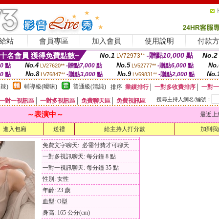
給站
會員專區
加入會員
使用說明
付款
十名會員 獲得免費點數~
No.1
-贈點
10,000
點
No.2
LV72973**
No.4
No.5
No.
00
點
-贈點
7,000
點
-贈點
6,000
點
LV27620**
LV52777**
No.8
No.9
No.
00
點
-贈點
3,000
點
-贈點
2,000
點
LV76847**
LV69831**
辣)
輔導級(曖昧)
普通級(清純)
排序
業績排行
│
一對多收費排序
│
一對一
搜尋主持人網名/編號：
一對一視訊區
│
一對多視訊區
│
免費聊天區
│
免費視訊區
～表演中～
最近上線時間
進入包廂
送禮
給主持人打分數
加到我
免費文字聊天: 必需付費才可聊天
一對多視訊聊天: 每分鐘 8 點
一對一視訊聊天: 每分鐘 35 點
性別: 女性
年齡: 23 歲
血型: O型
身高: 165 公分(cm)