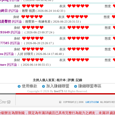
( 2026-07-04 00:42:06 )
身材
表演
態度
食終日
的評論：
翹臀 很讚
( 2026-06-24 14:42:33 )
身材
表演
態度
就是臀控
的評論：
翹臀第一 有練有差
( 2026-06-23 20:31:53 )
身材
表演
態度
81649
的評論：
( 2026-06-23 00:37:24 )
身材
表演
態度
77585
的評論：
( 2026-06-20 23:26:17 )
身材
表演
態度
en
的評論：
人好 好聊天
( 2026-06-14 17:46:48 )
身材
表演
態度
ture
的評論：
( 2026-06-14 00:55:15 )
主持人個人首頁
|
相片本
|
評價
|
記錄
使用條款
加入賺錢聯盟
賺錢聯盟專區
Copyright © 2026 By
live173
All Rights Reserved.
分級辦法'為限制級，限定為年滿
18
歲且已具有完整行為能力之網友，未滿
18
歲