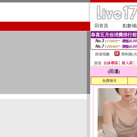
回首頁
點數補
恭喜五月份消費排行前
No.3
-贈點
8,0
LV76835**
No.7
-贈點
4,0
LV65464**
頻道指數
限制級(火
頻道
台妹專區
│
新人區
│
(田凜)
免費聊天