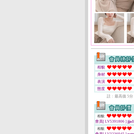
相貌
身材
表演
態度
註﹕最高值 5分
相貌
會員[ LV5391806 ]
jja
相貌
會員[ LV3236945 ]
pet