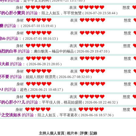
oyu
的評論：
是芊芊女王的狗
( 2026-07-21 13:17:05 )
身材
表演
態度
芊的心肝小寶貝
的評論：
陌上人如玉，芊芊世無雙
( 2026-07-20 23:58:44 )
身材
表演
態度
糖
的評論：
( 2026-07-10 15:19:41 )
身材
表演
態度
bb
的評論：
( 2026-07-01 08:16:13 )
身材
表演
態度
熱烈的白羊
的評論：
膚白貌美～極品中的極品
( 2026-06-29 19:47:10 )
身材
表演
態度
林大叔
的評論：
( 2026-06-28 21:28:05 )
身材
表演
態度
要不要
的評論：
姐姐人很好 很漂亮
( 2026-06-27 08:32:03 )
身材
表演
態度
J
的評論：
超色
( 2026-06-21 10:48:17 )
身材
表演
態度
的心肝小??儿
的評論：
芊芊佳人俏，桃花始盛開
( 2026-06-18 22:46:32 )
身材
表演
態度
子之交淡如水
的評論：
陌上人如玉，芊芊著素衣
( 2026-06-16 18:57:36 )
主持人個人首頁
|
相片本
|
評價
|
記錄