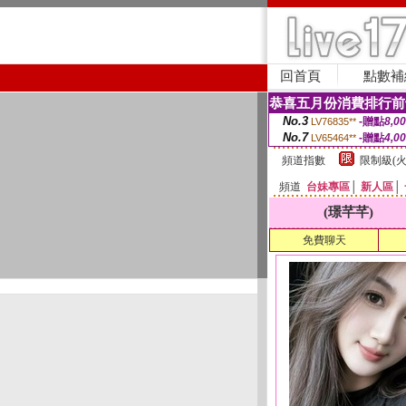
回首頁
點數補
恭喜五月份消費排行前
No.3
-贈點
8,0
LV76835**
No.7
-贈點
4,0
LV65464**
頻道指數
限制級(火
頻道
台妹專區
│
新人區
│
(璟芊芊)
免費聊天