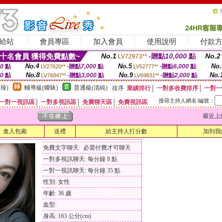
給站
會員專區
加入會員
使用說明
付款
十名會員 獲得免費點數~
No.1
-贈點
10,000
點
No.2
LV72973**
No.4
No.5
No.
00
點
-贈點
7,000
點
-贈點
6,000
點
LV27620**
LV52777**
No.8
No.9
No.
00
點
-贈點
3,000
點
-贈點
2,000
點
LV76847**
LV69831**
辣)
輔導級(曖昧)
普通級(清純)
排序
業績排行
│
一對多收費排序
│
一對一
搜尋主持人網名/編號：
一對一視訊區
│
一對多視訊區
│
免費聊天區
│
免費視訊區
最近上線時間
進入包廂
送禮
給主持人打分數
加到我
免費文字聊天: 必需付費才可聊天
一對多視訊聊天: 每分鐘 8 點
一對一視訊聊天: 每分鐘 35 點
性別: 女性
年齡: 36 歲
血型:
身高: 163 公分(cm)