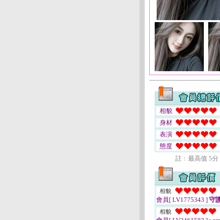
相貌
身材
表演
態度
註﹕最高值 5分
相貌
會員[ LV1775343 ]
守
相貌