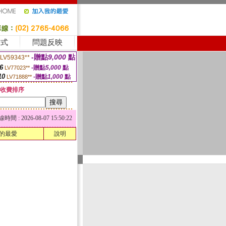
方式
問題反映
-贈點
9,000
點
LV59343**
6
-贈點
5,000
點
LV77023**
10
-贈點
1,000
點
LV71888**
收費排序
 : 2026-08-07 15:50:22
的最愛
說明