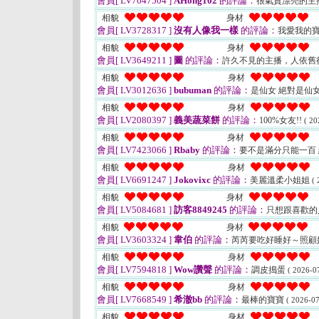
會員[ LV7647504 ]
AHong102
的評論：
很氣質漂亮的主
相貌
身材
會員[ LV3728317 ]
沒有人像我一樣
的評論：
我愛我的
相貌
身材
會員[ LV3649211 ]
圖
的評論：
許久不見的主播，人依舊
相貌
身材
會員[ LV3012636 ]
bubuman
的評論：
是仙女 絕對是仙
相貌
身材
會員[ LV2080397 ]
義美蔬菜餅
的評論：
100%女友!!
( 20
相貌
身材
會員[ LV7423066 ]
Rbaby
的評論：
要不是滿分只能一百
相貌
身材
會員[ LV6691247 ]
Jokovixc
的評論：
美麗溫柔小姐姐
( 
相貌
身材
會員[ LV5084681 ]
訪客8849245
的評論：
只想跟喜歡的
相貌
身材
會員[ LV3603324 ]
韋伯
的評論：
芮芮要吃好睡好～照顧
相貌
身材
會員[ LV7594818 ]
Wow讚聲
的評論：
調皮搗蛋
( 2026-0
相貌
身材
會員[ LV7668549 ]
希澈bb
的評論：
最棒的寶寶
( 2026-07
相貌
身材