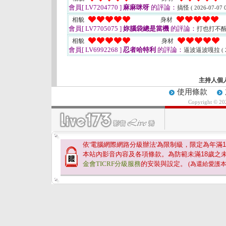
會員[ LV7204770 ]
麻麻咪呀
的評論：
搞怪
( 2026-07-07 0
相貌
身材
會員[ LV7705075 ]
妳腦袋總是當機
的評論：
打也打不
相貌
身材
會員[ LV6992268 ]
忍者哈特利
的評論：
逼波逼波嘎拉
(
主持人個
使用條款
Copyright © 2
依'電腦網際網路分級辦法'為限制級，限定為年滿
1
本站內影音內容及各項條款。為防範未滿
18
歲之
金會TICRF分級服務
的安裝與設定。
(為還給愛護