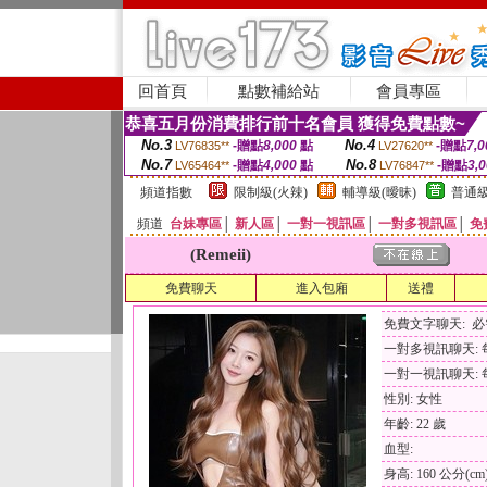
回首頁
點數補給站
會員專區
恭喜五月份消費排行前十名會員 獲得免費點數~
No.3
No.4
-贈點
8,000
點
-贈點
7,0
LV76835**
LV27620**
No.7
No.8
-贈點
4,000
點
-贈點
3,
LV65464**
LV76847**
頻道指數
限制級(火辣)
輔導級(曖昧)
普通級
頻道
台妹專區
│
新人區
│
一對一視訊區
│
一對多視訊區
│
免
(Remeii)
免費聊天
進入包廂
送禮
免費文字聊天: 
一對多視訊聊天: 每
一對一視訊聊天: 每
性別: 女性
年齡: 22 歲
血型:
身高: 160 公分(cm