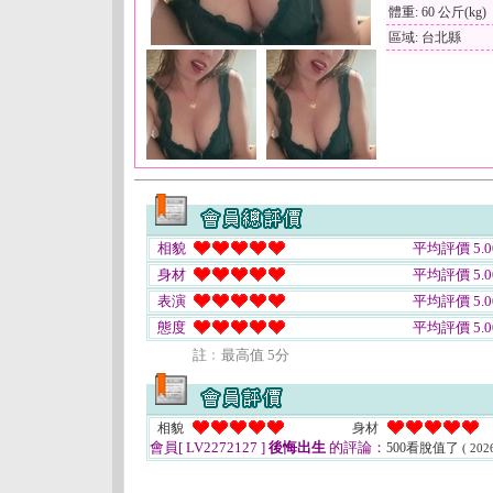
體重: 60 公斤(kg)
區域: 台北縣
相貌
平均評價 5.0
身材
平均評價 5.0
表演
平均評價 5.0
態度
平均評價 5.0
註﹕最高值 5分
相貌
身材
會員[ LV2272127 ]
後悔出生
的評論：
500看脫值了
( 202