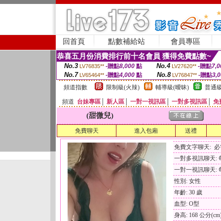
回首頁
點數補給站
會員專區
恭喜五月份消費排行前十名會員 獲得免費點數~
No.3
No.4
-贈點
8,000
點
-贈點
7,0
LV76835**
LV27620**
No.7
No.8
-贈點
4,000
點
-贈點
3,
LV65464**
LV76847**
頻道指數
限制級(火辣)
輔導級(曖昧)
普通級
頻道
台妹專區
│
新人區
│
一對一視訊區
│
一對多視訊區
│
免
(甜微兒)
免費聊天
進入包廂
送禮
免費文字聊天: 
一對多視訊聊天: 每
一對一視訊聊天: 每
性別: 女性
年齡: 30 歲
血型: O型
身高: 168 公分(cm