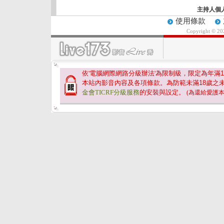
主持人個
使用條款
Copyright © 2
依'電腦網際網路分級辦法'為限制級，限定為年滿
1
本站內影音內容及各項條款。為防範未滿
18
歲之
金會TICRF分級服務
的安裝與設定。
(為還給愛護