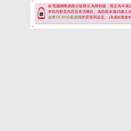
依'電腦網際網路分級辦法'為限制級，限定為年滿
1
本站內影音內容及各項條款。為防範未滿
18
歲之
金會TICRF分級服務
的安裝與設定。
(為還給愛護