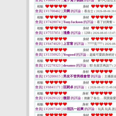
會員[ LV6869551 ]
兔子兔子跳跳
的評論：
要小心這位主
相貌
身材
會員[ LV1700462 ]
天啊
的評論：
香吉士
( 2026-08-06 20:
相貌
身材
會員[ LV7428074 ]
TonyJackson
的評論：
看了好興奮
相貌
身材
會員[ LV7557851 ]
潼桑
的評論：
1208
( 2026-08-05 13:47:
相貌
身材
會員[ LV6474029 ]
上官甯
的評論：
?????見????
( 2026-08-
相貌
身材
會員[ LV1350925 ]
Yesgood
的評論：
超級可愛跟身材好
相貌
身材
會員[ LV2278323 ]
dreamss
的評論：
耶 先留言再說??
( 
相貌
身材
會員[ LV5200615 ]
男友不管男模會管
的評論：
主播跟
相貌
身材
會員[ LV6841171 ]
匡閎卓
的評論：
( 2026-08-03 15:49:16
相貌
身材
會員[ LV2629122 ]
微甜
的評論：
抱歉了各位.....我寶最
相貌
身材
會員[ LV2097340 ]
11視訊一起爽
的評論：
玩具.玩具.
相貌
身材