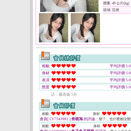
體重: 49 公斤(kg)
區域: 亞洲
相貌
平均評價 5.0
身材
平均評價 5.0
表演
平均評價 5.0
態度
平均評價 5.0
註﹕最高值 5分
相貌
身材
會員[ LV7543983 ]
佟硯旭
的評論：
變了，也什麼都沒
相貌
身材