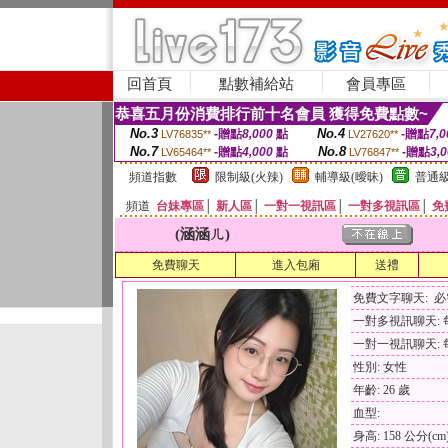
回首頁
點數補給站
會員專區
恭喜五月份消費排行前十名會員 獲得免費點數~
No.3
No.4
-贈點
8,000
點
-贈點
7,0
LV76835**
LV27620**
No.7
No.8
-贈點
4,000
點
-贈點
3,
LV65464**
LV76847**
頻道指數
限制級(火辣)
輔導級(曖昧)
普通級
頻道
台妹專區
│
新人區
│
一對一視訊區
│
一對多視訊區
│
免
(涵涵ㄦ)
免費聊天
進入包廂
送禮
免費文字聊天: 
一對多視訊聊天: 每
一對一視訊聊天: 每
性別: 女性
年齡: 26 歲
血型:
身高: 158 公分(cm