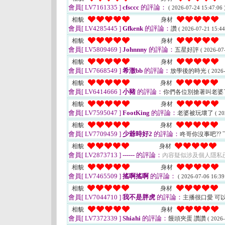
會員[ LV7161335 ]
cfsccc
的評論：
( 2026-07-24 15:47:06 
相貌
身材
會員[ LV4285445 ]
Gfkenk
的評論：
讚
( 2026-07-21 15:44
相貌
身材
會員[ LV5809469 ]
Johnnny
的評論：
五星好評
( 2026-07
相貌
身材
會員[ LV7668549 ]
希澈bb
的評論：
放學後的時光
( 2026
相貌
身材
會員[ LV6414666 ]
小豬
的評論：
你們各位別搶著叫老婆
相貌
身材
會員[ LV7595047 ]
FootKing
的評論：
老婆被玩壞了
( 20
相貌
身材
會員[ LV7709459 ]
少爺時好2
的評論：
咚哥你沒事吧??
相貌
身材
會員[ LV2873713 ]
------
的評論：
內容疑似涉及個人隱私
相貌
身材
會員[ LV7465509 ]
搖啊搖啊
的評論：
( 2026-07-06 16:39
相貌
身材
會員[ LV7044710 ]
我不是胖虎
的評論：
主播很口愛 可
相貌
身材
會員[ LV7372339 ]
Shiahi
的評論：
饅頭夾蛋 讚讚
( 2026-