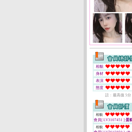
相貌
身材
表演
態度
註﹕最高值 5分
相貌
會員[ LV3107451 ]
蛋
相貌