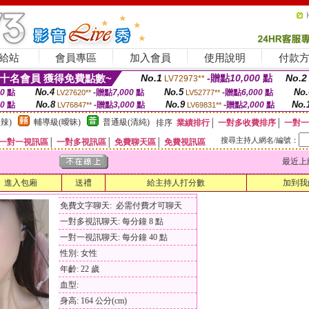
給站
會員專區
加入會員
使用說明
付款
十名會員 獲得免費點數~
No.1
-贈點
10,000
點
No.2
LV72973**
No.4
No.5
No.
00
點
-贈點
7,000
點
-贈點
6,000
點
LV27620**
LV52777**
No.8
No.9
No.
00
點
-贈點
3,000
點
-贈點
2,000
點
LV76847**
LV69831**
辣)
輔導級(曖昧)
普通級(清純)
排序
業績排行
│
一對多收費排序
│
一對一
搜尋主持人網名/編號：
一對一視訊區
│
一對多視訊區
│
免費聊天區
│
免費視訊區
最近上線時間
進入包廂
送禮
給主持人打分數
加到我
免費文字聊天: 必需付費才可聊天
一對多視訊聊天: 每分鐘 8 點
一對一視訊聊天: 每分鐘 40 點
性別: 女性
年齡: 22 歲
血型:
身高: 164 公分(cm)