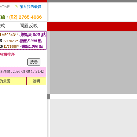
方式
問題反映
-贈點
9,000
點
LV59343**
6
-贈點
5,000
點
LV77023**
10
-贈點
1,000
點
LV71888**
收費排序
 : 2026-08-09 17:21:42
的最愛
說明