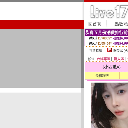
回首頁
點數補
恭喜五月份消費排行前
No.3
-贈點
8,0
LV76835**
No.7
-贈點
4,0
LV65464**
頻道指數
限制級(火
頻道
台妹專區
│
新人區
│
(小西瓜o)
免費聊天