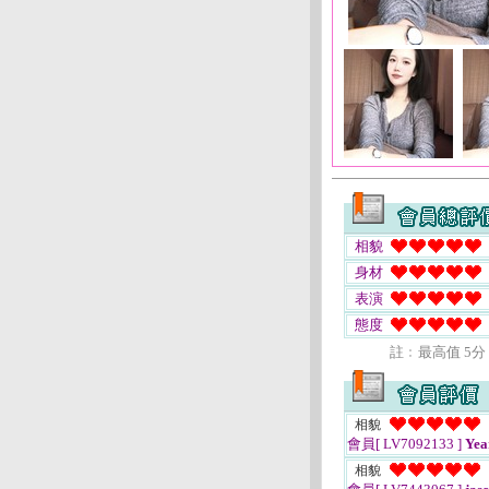
相貌
身材
表演
態度
註﹕最高值 5分
相貌
會員[ LV7092133 ]
Yea
相貌