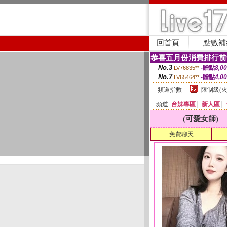
回首頁
點數補
恭喜五月份消費排行前
No.3
-贈點
8,0
LV76835**
No.7
-贈點
4,0
LV65464**
頻道指數
限制級(火
頻道
台妹專區
│
新人區
│
(可愛女師)
免費聊天