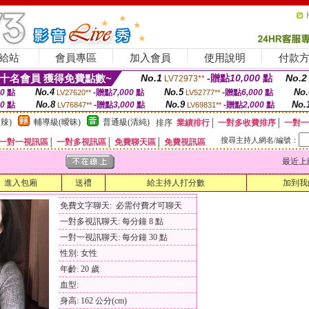
給站
會員專區
加入會員
使用說明
付款
十名會員 獲得免費點數~
No.1
-贈點
10,000
點
No.2
LV72973**
No.4
No.5
No.
00
點
-贈點
7,000
點
-贈點
6,000
點
LV27620**
LV52777**
No.8
No.9
No.
00
點
-贈點
3,000
點
-贈點
2,000
點
LV76847**
LV69831**
辣)
輔導級(曖昧)
普通級(清純)
排序
業績排行
│
一對多收費排序
│
一對一
搜尋主持人網名/編號：
一對一視訊區
│
一對多視訊區
│
免費聊天區
│
免費視訊區
最近上線時間
進入包廂
送禮
給主持人打分數
加到我
免費文字聊天: 必需付費才可聊天
一對多視訊聊天: 每分鐘 8 點
一對一視訊聊天: 每分鐘 30 點
性別: 女性
年齡: 20 歲
血型:
身高: 162 公分(cm)