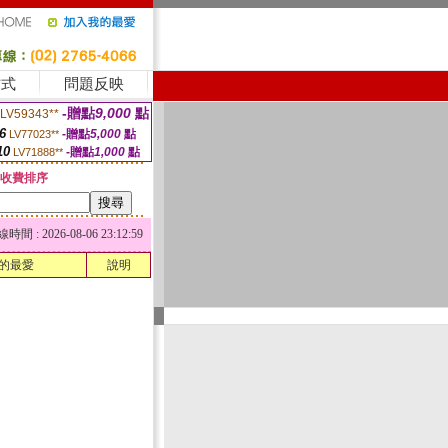
方式
問題反映
-贈點
9,000
點
LV59343**
6
-贈點
5,000
點
LV77023**
10
-贈點
1,000
點
LV71888**
收費排序
 : 2026-08-06 23:12:59
的最愛
說明