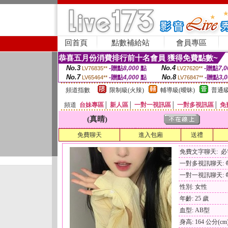
回首頁
點數補給站
會員專區
恭喜五月份消費排行前十名會員 獲得免費點數~
No.3
No.4
-贈點
8,000
點
-贈點
7,0
LV76835**
LV27620**
No.7
No.8
-贈點
4,000
點
-贈點
3,
LV65464**
LV76847**
頻道指數
限制級(火辣)
輔導級(曖昧)
普通級
頻道
台妹專區
│
新人區
│
一對一視訊區
│
一對多視訊區
│
免
(真晴)
免費聊天
進入包廂
送禮
免費文字聊天: 
一對多視訊聊天: 每
一對一視訊聊天: 每
性別: 女性
年齡: 25 歲
血型: AB型
身高: 164 公分(cm