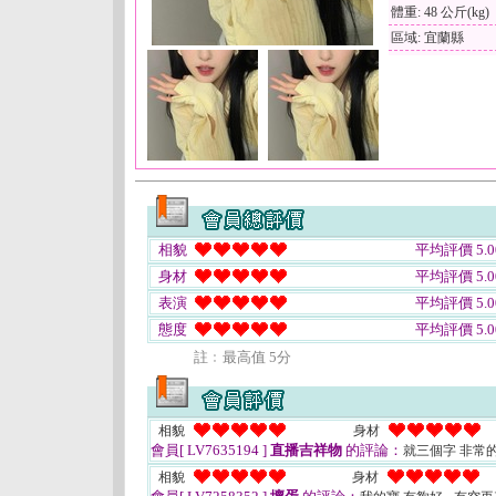
體重: 48 公斤(kg)
區域: 宜蘭縣
相貌
平均評價 5.0
身材
平均評價 5.0
表演
平均評價 5.0
態度
平均評價 5.0
註﹕最高值 5分
相貌
身材
會員[ LV7635194 ]
直播吉祥物
的評論：
就三個字 非常
相貌
身材