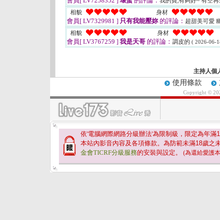
會員[ LV7258352 ]
壞蛋
的評論：
我的寶,有夠好~ 有空
相貌
身材
會員[ LV7329981 ]
只有我能壓妳
的評論：
超甜美可愛 
相貌
身材
會員[ LV3767259 ]
我是天哥
的評論：
調皮的
( 2026-06-1
主持人個
使用條款
Copyright © 2
依'電腦網際網路分級辦法'為限制級，限定為年滿
1
本站內影音內容及各項條款。為防範未滿
18
歲之
金會TICRF分級服務
的安裝與設定。
(為還給愛護