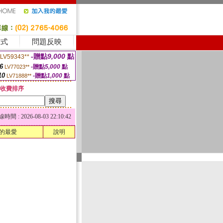
方式
問題反映
-贈點
9,000
點
LV59343**
6
-贈點
5,000
點
LV77023**
10
-贈點
1,000
點
LV71888**
收費排序
 : 2026-08-03 22:10:42
的最愛
說明