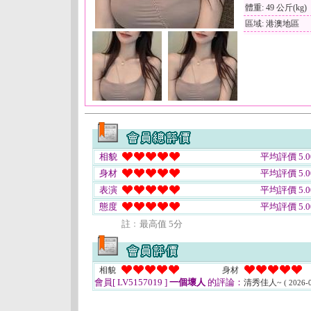
體重: 49 公斤(kg)
區域: 港澳地區
相貌
平均評價 5.0
身材
平均評價 5.0
表演
平均評價 5.0
態度
平均評價 5.0
註﹕最高值 5分
相貌
身材
會員[ LV5157019 ]
一個壞人
的評論：
清秀佳人~
( 2026-