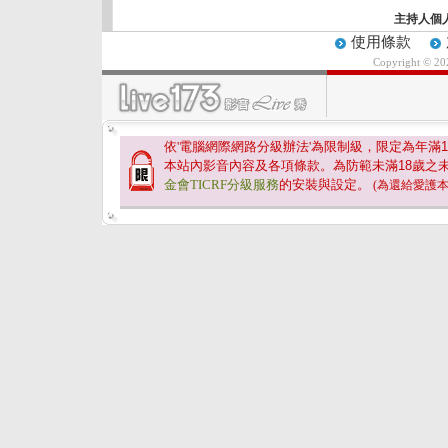
主持人個
使用條款
Copyright © 2
依'電腦網際網路分級辦法'為限制級，限定為年滿
1
本站內影音內容及各項條款。為防範未滿
18
歲之
金會TICRF分級服務
的安裝與設定。
(為還給愛護