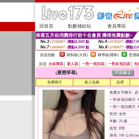
回首頁
點數補給站
會員專區
恭喜五月份消費排行前十名會員 獲得免費點數~
No.3
No.4
-贈點
8,000
點
-贈點
7,0
LV76835**
LV27620**
No.7
No.8
-贈點
4,000
點
-贈點
3,
LV65464**
LV76847**
頻道指數
限制級(火辣)
輔導級(曖昧)
普通級
頻道
台妹專區
│
新人區
│
一對一視訊區
│
一對多視訊區
│
免
(夏戀草莓)
免費聊天
進入包廂
送禮
免費文字聊天: 
一對多視訊聊天: 每
一對一視訊聊天: 每
性別: 女性
年齡: 26 歲
血型: B型
身高: 168 公分(cm