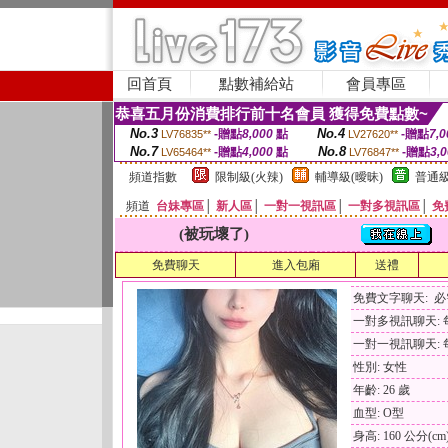
回首頁
點數補給站
會員專區
恭喜五月份消費排行前十名會員 獲得免費點數~
No.3
No.4
-贈點
8,000
點
-贈點
7,0
LV76835**
LV27620**
No.7
No.8
-贈點
4,000
點
-贈點
3,
LV65464**
LV76847**
頻道指數
限制級(火辣)
輔導級(曖昧)
普通級
頻道
台妹專區
│
新人區
│
一對一視訊區
│
一對多視訊區
│
免
(被玩壞了)
免費聊天
進入包廂
送禮
免費文字聊天: 
一對多視訊聊天: 每
一對一視訊聊天: 每
性別: 女性
年齡: 26 歲
血型: O型
身高: 160 公分(cm