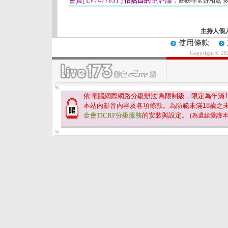
會員[ LV7477831 ]
怡然自的
的評論：
姊姊非常好相處 
主持人個
使用條款
Copyright © 2
依'電腦網際網路分級辦法'為限制級，限定為年滿
1
本站內影音內容及各項條款。為防範未滿
18
歲之
金會TICRF分級服務
的安裝與設定。
(為還給愛護