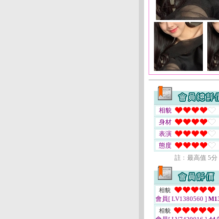
相貌
身材
表演
態度
註﹕最高值 5分
相貌
會員[ LV1380560 ]
M13
相貌