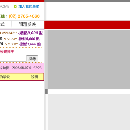
方式
問題反映
-贈點
9,000
點
LV59343**
6
-贈點
5,000
點
LV77023**
10
-贈點
1,000
點
LV71888**
收費排序
 : 2026-08-07 01:32:28
的最愛
說明