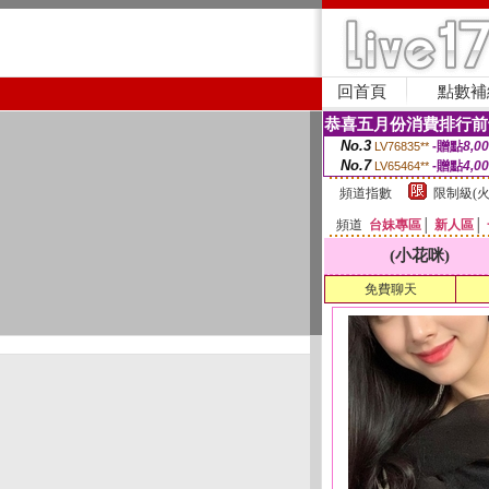
回首頁
點數補
恭喜五月份消費排行前
No.3
-贈點
8,0
LV76835**
No.7
-贈點
4,0
LV65464**
頻道指數
限制級(火
頻道
台妹專區
│
新人區
│
(小花咪)
免費聊天