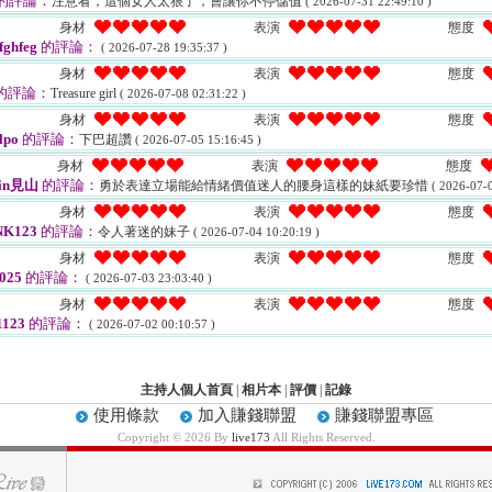
的評論：
注意看，這個女人太狠了，會讓你不停儲值
( 2026-07-31 22:49:10 )
身材
表演
態度
fghfeg
的評論：
( 2026-07-28 19:35:37 )
身材
表演
態度
的評論：
Treasure girl
( 2026-07-08 02:31:22 )
身材
表演
態度
lpo
的評論：
下巴超讚
( 2026-07-05 15:16:45 )
身材
表演
態度
vin見山
的評論：
勇於表達立場能給情緒價值迷人的腰身這樣的妹紙要珍惜
( 2026-07-0
身材
表演
態度
NK123
的評論：
令人著迷的妹子
( 2026-07-04 10:20:19 )
身材
表演
態度
025
的評論：
( 2026-07-03 23:03:40 )
身材
表演
態度
1123
的評論：
( 2026-07-02 00:10:57 )
主持人個人首頁
|
相片本
|
評價
|
記錄
使用條款
加入賺錢聯盟
賺錢聯盟專區
Copyright © 2026 By
live173
All Rights Reserved.