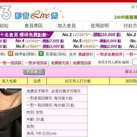
給站
會員專區
加入會員
使用說明
付款
十名會員 獲得免費點數~
No.1
-贈點
10,000
點
No.2
LV72973**
No.4
No.5
No.
00
點
-贈點
7,000
點
-贈點
6,000
點
LV27620**
LV52777**
No.8
No.9
No.
00
點
-贈點
3,000
點
-贈點
2,000
點
LV76847**
LV69831**
辣)
輔導級(曖昧)
普通級(清純)
排序
業績排行
│
一對多收費排序
│
一對一
搜尋主持人網名/編號：
一對一視訊區
│
一對多視訊區
│
免費聊天區
│
免費視訊區
最近上線時間
進入包廂
送禮
給主持人打分數
加到我
免費文字聊天: 必需付費才可聊天
一對多視訊聊天: 每分鐘 8 點
一對一視訊聊天: 每分鐘 35 點
性別: 女性
年齡: 20 歲
血型:
身高: 160 公分(cm)