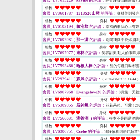
會員[ LV7613229 ]
kavine
的評論：
好看好澀值回票價
( 
相貌
身材
會員[ LV3601787 ]
1313520山豬
的評論：
身材美到發亮
相貌
身材
會員[ LV6103194 ]
氣泡飲
的評論：
幸福的事我心上有妳
相貌
身材
會員[ LV7697981 ]
那一灘
的評論：
別問我愛不愛妳,都到底
相貌
身材
會員[ LV7697977 ]
達林
的評論：
笑容甜美,動人的眼眸,
相貌
身材
會員[ LV7593468 ]
哈根大棒
的評論：
甜的每種口味都
相貌
身材
會員[ LV2929411 ]
霖风
的評論：
( 2026-08-03 11:14:44 )
相貌
身材
會員[ LV6907968 ]
Evangelove20
的評論：
8月第一天
相貌
身材
會員[ LV5309855 ]
辰帥氣
的評論：
花花果賴。可愛
( 20
相貌
身材
會員[ LV7566631 ]
滴答滴=)
的評論：
根本不是雨是消防
相貌
身材
會員[ LV6300751 ]
Ccebe
的評論：
我好像看到彩虹頻道^
相貌
身材