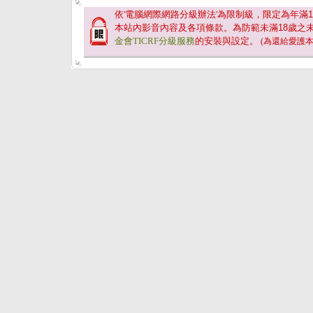
依'電腦網際網路分級辦法'為限制級，限定為年滿
1
本站內影音內容及各項條款。為防範未滿
18
歲之
金會TICRF分級服務
的安裝與設定。
(為還給愛護