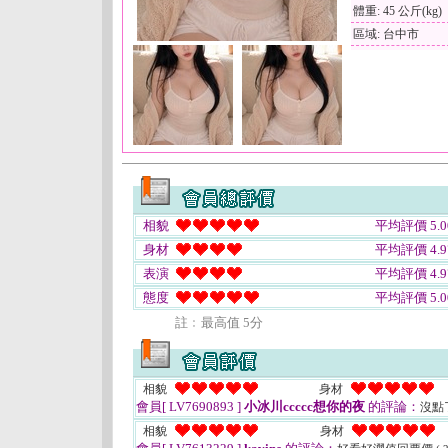
體重: 45 公斤(kg)
區域: 台中市
相貌
平均評價 5.0
身材
平均評價 4.9
表演
平均評價 4.9
態度
平均評價 5.0
註﹕最高值 5分
相貌
身材
會員[ LV7690893 ]
小冰川ccccc想你的夜
的評論：
沒點
相貌
身材