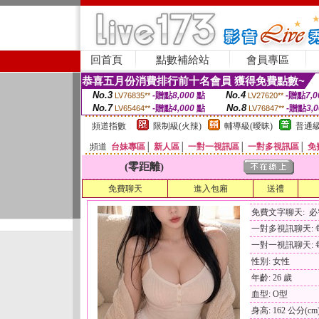
回首頁
點數補給站
會員專區
恭喜五月份消費排行前十名會員 獲得免費點數~
No.3
No.4
-贈點
8,000
點
-贈點
7,0
LV76835**
LV27620**
No.7
No.8
-贈點
4,000
點
-贈點
3,
LV65464**
LV76847**
頻道指數
限制級(火辣)
輔導級(曖昧)
普通級
頻道
台妹專區
│
新人區
│
一對一視訊區
│
一對多視訊區
│
免
(零距離)
免費聊天
進入包廂
送禮
免費文字聊天: 
一對多視訊聊天: 每
一對一視訊聊天: 每
性別: 女性
年齡: 26 歲
血型: O型
身高: 162 公分(cm