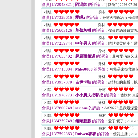
會員[ LV2943821 ]
阿湯帥
的評論：
可愛兔?
( 2026-07-26 
相貌
身材
會員[ LV7329616 ]
愛睏a
的評論：
身材火辣配合度極高
相貌
身材
會員[ LV5603126 ]
草莓灰機
的評論：
榨菜肉絲炒麵貢丸湯
相貌
身材
會員[ LV7259744 ]
中年男人
的評論：
體貼溫柔的小可
相貌
身材
會員[ LV7655402 ]
起風而相遇
的評論：
最可愛俏皮又
相貌
身材
會員[ LV7715084 ]
Mike0000
的評論：
可能是來拯救這個
相貌
身材
會員[ LV3957379 ]
吉伊卡哇
的評論：
超貼心的主播，以
相貌
身材
會員[ LV1978773 ]
小小農夫挖呀挖
的評論：
傻妹妹 真
相貌
身材
會員[ LV7600749 ]
serious
的評論：
&#20273;是我最深
相貌
身材
會員[ LV4259749 ]
龜頭腫脹
的評論：
愛了 愛了
( 2026-0
相貌
身材
會員[ LV7592863 ]
Ruiwen睿睿
的評論：
優質主播
( 2026