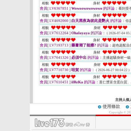
相貌
身材
會員[ LV6367851 ]
Wowoowowowowo
的評論：
看到受
相貌
身材
會員[ LV4692060 ]
白天黑夜為彼此是艷火
的評論：
你
相貌
身材
會員[ LV7612264 ]
Ohalayaya
的評論：
( 2026-07-04 05:
相貌
身材
會員[ LV7193713 ]
藥膏潮了能擦?
的評論：
超色超配合
相貌
身材
會員[ LV7641326 ]
必須中出
的評論：
主播超騷身材一
相貌
身材
會員[ LV7710730 ]
哇賀
的評論：
( 2026-06-27 00:04:22 )
相貌
身材
會員[ LV7610451 ]
ilReKa
的評論：
薏仁漿富含蛋白質
主持人個
使用條款
Copyright © 2