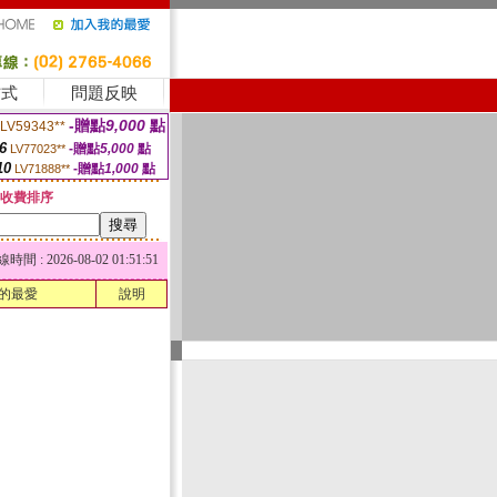
方式
問題反映
-贈點
9,000
點
LV59343**
6
-贈點
5,000
點
LV77023**
10
-贈點
1,000
點
LV71888**
收費排序
 : 2026-08-02 01:51:51
的最愛
說明