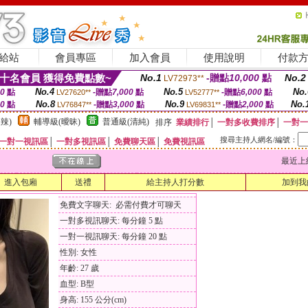
給站
會員專區
加入會員
使用說明
付款
十名會員 獲得免費點數~
No.1
-贈點
10,000
點
No.2
LV72973**
No.4
No.5
No.
00
點
-贈點
7,000
點
-贈點
6,000
點
LV27620**
LV52777**
No.8
No.9
No.
00
點
-贈點
3,000
點
-贈點
2,000
點
LV76847**
LV69831**
辣)
輔導級(曖昧)
普通級(清純)
排序
業績排行
│
一對多收費排序
│
一對一
搜尋主持人網名/編號：
一對一視訊區
│
一對多視訊區
│
免費聊天區
│
免費視訊區
最近上線時間
進入包廂
送禮
給主持人打分數
加到我
免費文字聊天: 必需付費才可聊天
一對多視訊聊天: 每分鐘 5 點
一對一視訊聊天: 每分鐘 20 點
性別: 女性
年齡: 27 歲
血型: B型
身高: 155 公分(cm)