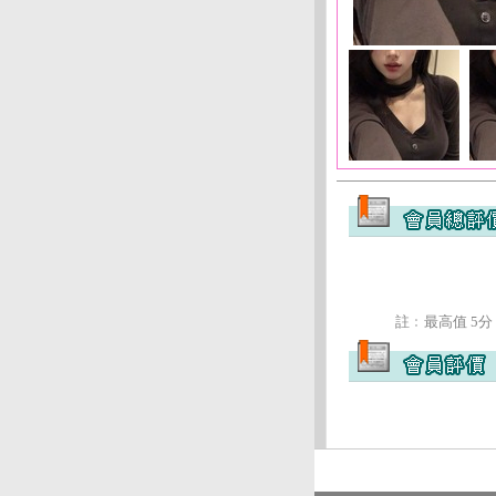
註﹕最高值 5分