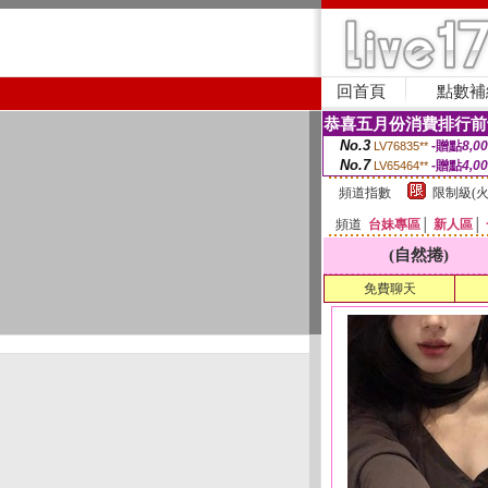
回首頁
點數補
恭喜五月份消費排行前
No.3
-贈點
8,0
LV76835**
No.7
-贈點
4,0
LV65464**
頻道指數
限制級(火
頻道
台妹專區
│
新人區
│
(自然捲)
免費聊天