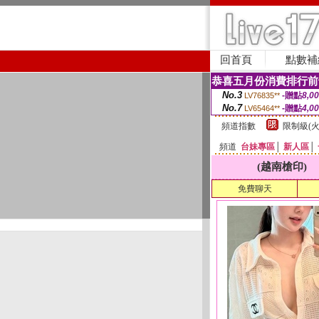
回首頁
點數補
恭喜五月份消費排行前
No.3
-贈點
8,0
LV76835**
No.7
-贈點
4,0
LV65464**
頻道指數
限制級(火
頻道
台妹專區
│
新人區
│
(越南槍印)
免費聊天