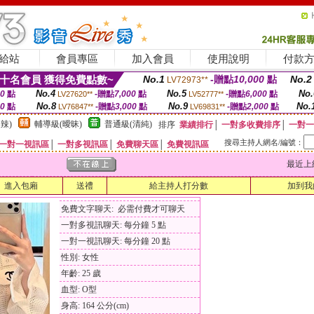
給站
會員專區
加入會員
使用說明
付款
十名會員 獲得免費點數~
No.1
-贈點
10,000
點
No.2
LV72973**
No.4
No.5
No.
00
點
-贈點
7,000
點
-贈點
6,000
點
LV27620**
LV52777**
No.8
No.9
No.
00
點
-贈點
3,000
點
-贈點
2,000
點
LV76847**
LV69831**
辣)
輔導級(曖昧)
普通級(清純)
排序
業績排行
│
一對多收費排序
│
一對一
搜尋主持人網名/編號：
一對一視訊區
│
一對多視訊區
│
免費聊天區
│
免費視訊區
最近上線時間
進入包廂
送禮
給主持人打分數
加到我
免費文字聊天: 必需付費才可聊天
一對多視訊聊天: 每分鐘 5 點
一對一視訊聊天: 每分鐘 20 點
性別: 女性
年齡: 25 歲
血型: O型
身高: 164 公分(cm)