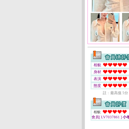
相貌
身材
表演
態度
註﹕最高值 5分
相貌
會員[ LV7037861 ]
小冬