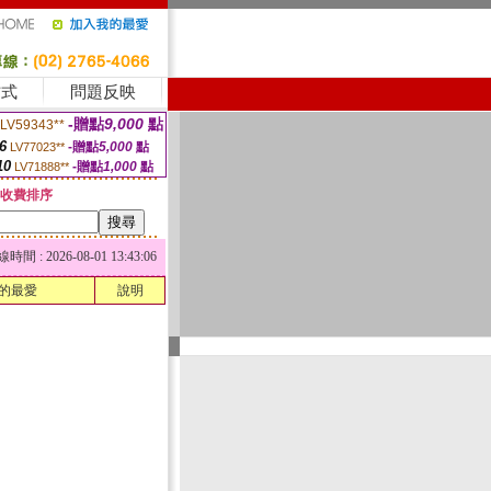
方式
問題反映
-贈點
9,000
點
LV59343**
6
-贈點
5,000
點
LV77023**
10
-贈點
1,000
點
LV71888**
收費排序
 : 2026-08-01 13:43:06
的最愛
說明