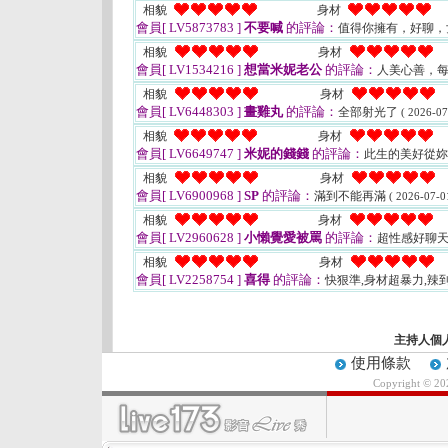
相貌
身材
會員[ LV5873783 ]
不要喊
的評論：
值得你擁有，好聊，
相貌
身材
會員[ LV1534216 ]
想當米妮老公
的評論：
人美心善，
相貌
身材
會員[ LV6448303 ]
畫雞丸
的評論：
全部射光了
( 2026-07
相貌
身材
會員[ LV6649747 ]
米妮的錢錢
的評論：
此生的美好從
相貌
身材
會員[ LV6900968 ]
SP
的評論：
滿到不能再滿
( 2026-07-0
相貌
身材
會員[ LV2960628 ]
小懶覺愛被罵
的評論：
超性感好聊
相貌
身材
會員[ LV2258754 ]
喜得
的評論：
快狠準,身材超暴力,辣
主持人個
使用條款
Copyright © 2