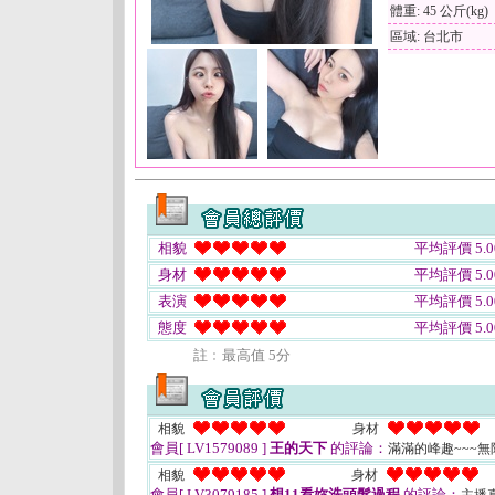
體重: 45 公斤(kg)
區域: 台北市
相貌
平均評價 5.0
身材
平均評價 5.0
表演
平均評價 5.0
態度
平均評價 5.0
註﹕最高值 5分
相貌
身材
會員[ LV1579089 ]
王的天下
的評論：
滿滿的峰趣~~~無
相貌
身材
會員[ LV3079185 ]
想11看妳洗頭髮過程
的評論：