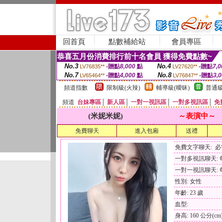
回首頁
點數補給站
會員專區
恭喜五月份消費排行前十名會員 獲得免費點數~
No.3
No.4
-贈點
8,000
點
-贈點
7,0
LV76835**
LV27620**
No.7
No.8
-贈點
4,000
點
-贈點
3,
LV65464**
LV76847**
頻道指數
限制級(火辣)
輔導級(曖昧)
普通級
頻道
台妹專區
│
新人區
│
一對一視訊區
│
一對多視訊區
│
免
(米妮米妮)
～表演中～
免費聊天
進入包廂
送禮
免費文字聊天: 
一對多視訊聊天: 每
一對一視訊聊天: 每
性別: 女性
年齡: 23 歲
血型:
身高: 160 公分(cm