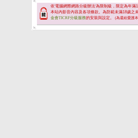
依'電腦網際網路分級辦法'為限制級，限定為年滿
1
本站內影音內容及各項條款。為防範未滿
18
歲之
金會TICRF分級服務
的安裝與設定。
(為還給愛護