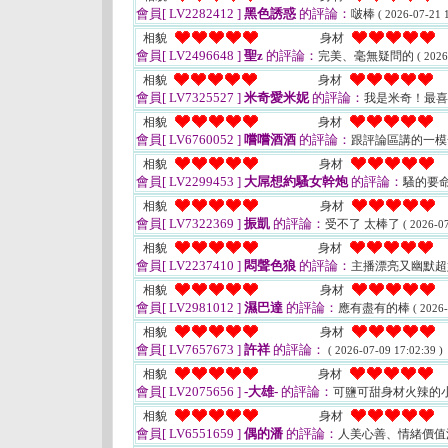
會員[ LV2282412 ]
黑色誘惑
的評論：
啵棒
( 2026-07-21 1
相貌
身材
會員[ LV2496648 ]
聖z
的評論：
完美、毫無疑問的
( 2026
相貌
身材
會員[ LV7325527 ]
米奇愛米妮
的評論：
我是米奇！最
相貌
身材
會員[ LV6760052 ]
嚐嚐酒酒
的評論：
跟評論區講的一模
相貌
身材
會員[ LV2299453 ]
大屌想約騷女幹炮
的評論：
騷的要
相貌
身材
會員[ LV7322369 ]
振凱
的評論：
受不了 太棒了
( 2026-07
相貌
身材
會員[ LV2237410 ]
悶聲色狼
的評論：
主播漂亮又幽默超
相貌
身材
會員[ LV2981012 ]
濕巴達
的評論：
應有盡有的棒
( 2026-
相貌
身材
會員[ LV7657673 ]
許祥
的評論：
( 2026-07-09 17:02:39 )
相貌
身材
會員[ LV2075656 ]
-大雄-
的評論：
可鹽可甜身材火辣的
相貌
身材
會員[ LV6551659 ]
偶的潘
的評論：
人美心善、情緒價值