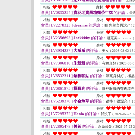
主播
相貌
身材
會員[ LV6835254 ]
貴花老賣黑糖麵茶年糕
的評論：
最
相貌
身材
會員[ LV2278323 ]
dreamss
的評論：
耶 先留言再說??
( 
相貌
身材
會員[ LV2356693 ]
Jackkkky
的評論：
超完美～～～～
(
相貌
身材
會員[ LV3934237 ]
大威威
的評論：
美女
( 2026-08-02 16:
相貌
身材
會員[ LV7306810 ]
朱凱凱
的評論：
有妮真好
( 2026-08-0
相貌
身材
會員[ LV6532311 ]
鍋裡咖貼
的評論：
漂亮身材好，極
相貌
身材
會員[ LV6861875 ]
棋藝狗
的評論：
舒舒服服的有夠漂
相貌
身材
會員[ LV6239370 ]
小金魚草
的評論：
很棒！很漂亮！
( 
相貌
身材
會員[ LV7295372 ]
Hanlo
的評論：
我沒了
( 2026-07-23 12
相貌
身材
會員[ LV2895478 ]
善黃
的評論：
永遠愛妮
( 2026-07-22 2
相貌
身材