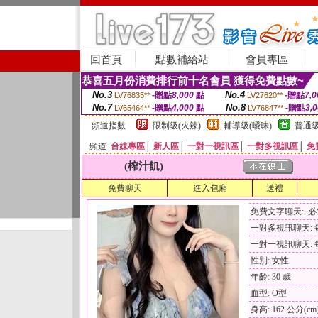
回首頁
點數補給站
會員專區
恭喜五月份消費排行前十名會員 獲得免費點數~
No.3
No.4
-贈點
8,000
點
-贈點
7,0
LV76835**
LV27620**
No.7
No.8
-贈點
4,000
點
-贈點
3,
LV65464**
LV76847**
頻道指數
限制級(火辣)
輔導級(曖昧)
普通級
頻道
台妹專區
│
新人區
│
一對一視訊區
│
一對多視訊區
│
免
(榨汁飢)
免費聊天
進入包廂
送禮
免費文字聊天: 
一對多視訊聊天: 每
一對一視訊聊天: 每
性別: 女性
年齡: 30 歲
血型: O型
身高: 162 公分(cm