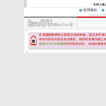
主持人個
使用條款
Copyright © 2
依'電腦網際網路分級辦法'為限制級，限定為年滿
1
本站內影音內容及各項條款。為防範未滿
18
歲之
金會TICRF分級服務
的安裝與設定。
(為還給愛護