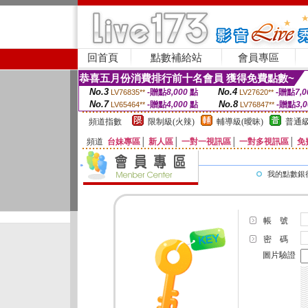
回首頁
點數補給站
會員專區
恭喜五月份消費排行前十名會員 獲得免費點數~
No.3
No.4
-贈點
8,000
點
-贈點
7,0
LV76835**
LV27620**
No.7
No.8
-贈點
4,000
點
-贈點
3,
LV65464**
LV76847**
頻道指數
限制級(火辣)
輔導級(曖昧)
普通級
頻道
台妹專區
│
新人區
│
一對一視訊區
│
一對多視訊區
│
免
我的點數銀
帳 號
密 碼
圖片驗證