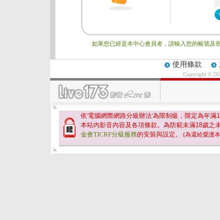
如果您已經是本中心會員者，請輸入您的帳號及密
使用條款
Copyright © 2
依'電腦網際網路分級辦法'為限制級，限定為年滿
1
本站內影音內容及各項條款。為防範未滿
18
歲之
金會TICRF分級服務
的安裝與設定。
(為還給愛護