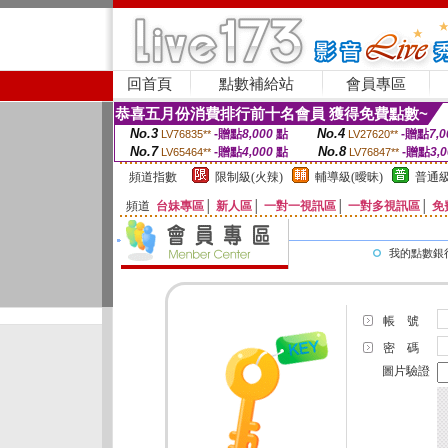
回首頁
點數補給站
會員專區
恭喜五月份消費排行前十名會員 獲得免費點數~
No.3
No.4
-贈點
8,000
點
-贈點
7,0
LV76835**
LV27620**
No.7
No.8
-贈點
4,000
點
-贈點
3,
LV65464**
LV76847**
頻道指數
限制級(火辣)
輔導級(曖昧)
普通級
頻道
台妹專區
│
新人區
│
一對一視訊區
│
一對多視訊區
│
免
我的點數銀
帳 號
密 碼
圖片驗證