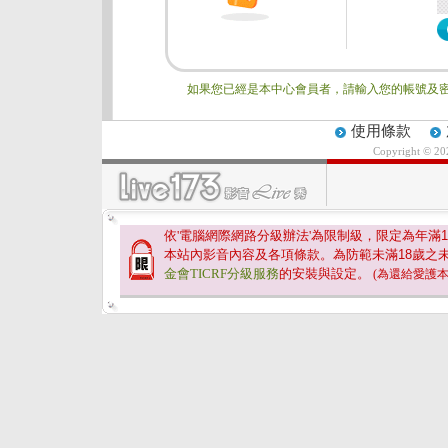
如果您已經是本中心會員者，請輸入您的帳號及密
使用條款
Copyright © 2
依'電腦網際網路分級辦法'為限制級，限定為年滿
1
本站內影音內容及各項條款。為防範未滿
18
歲之
金會TICRF分級服務
的安裝與設定。
(為還給愛護