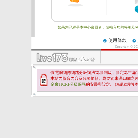
如果您已經是本中心會員者，請輸入您的帳號及密
使用條款
Copyright © 2
依'電腦網際網路分級辦法'為限制級，限定為年滿
1
本站內影音內容及各項條款。為防範未滿
18
歲之
金會TICRF分級服務
的安裝與設定。
(為還給愛護