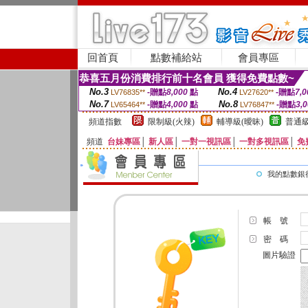
回首頁
點數補給站
會員專區
恭喜五月份消費排行前十名會員 獲得免費點數~
No.3
No.4
-贈點
8,000
點
-贈點
7,0
LV76835**
LV27620**
No.7
No.8
-贈點
4,000
點
-贈點
3,
LV65464**
LV76847**
頻道指數
限制級(火辣)
輔導級(曖昧)
普通級
頻道
台妹專區
│
新人區
│
一對一視訊區
│
一對多視訊區
│
免
我的點數銀
帳 號
密 碼
圖片驗證