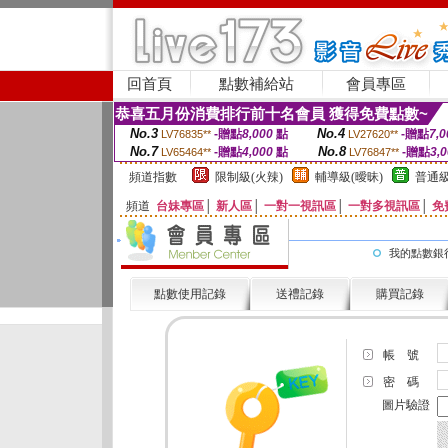
回首頁
點數補給站
會員專區
恭喜五月份消費排行前十名會員 獲得免費點數~
No.3
No.4
-贈點
8,000
點
-贈點
7,0
LV76835**
LV27620**
No.7
No.8
-贈點
4,000
點
-贈點
3,
LV65464**
LV76847**
頻道指數
限制級(火辣)
輔導級(曖昧)
普通級
頻道
台妹專區
│
新人區
│
一對一視訊區
│
一對多視訊區
│
免
我的點數銀
點數使用記錄
送禮記錄
購買記錄
帳 號
密 碼
圖片驗證