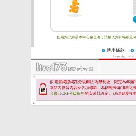
如果您已經是本中心會員者，請輸入您的帳號及密
使用條款
Copyright © 2
依'電腦網際網路分級辦法'為限制級，限定為年滿
1
本站內影音內容及各項條款。為防範未滿
18
歲之
金會TICRF分級服務
的安裝與設定。
(為還給愛護