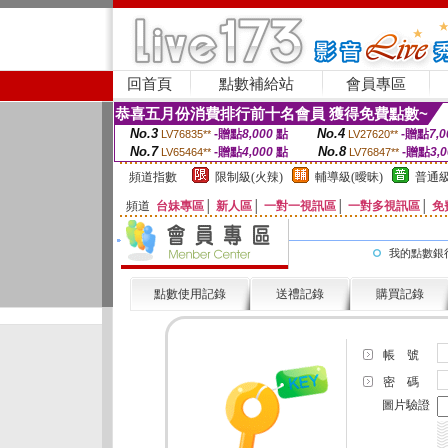
回首頁
點數補給站
會員專區
恭喜五月份消費排行前十名會員 獲得免費點數~
No.3
No.4
-贈點
8,000
點
-贈點
7,0
LV76835**
LV27620**
No.7
No.8
-贈點
4,000
點
-贈點
3,
LV65464**
LV76847**
頻道指數
限制級(火辣)
輔導級(曖昧)
普通級
頻道
台妹專區
│
新人區
│
一對一視訊區
│
一對多視訊區
│
免
我的點數銀
點數使用記錄
送禮記錄
購買記錄
帳 號
密 碼
圖片驗證