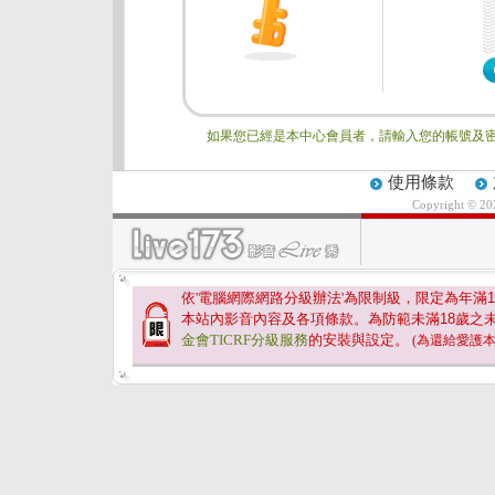
如果您已經是本中心會員者，請輸入您的帳號及密
使用條款
Copyright © 2
依'電腦網際網路分級辦法'為限制級，限定為年滿
1
本站內影音內容及各項條款。為防範未滿
18
歲之
金會TICRF分級服務
的安裝與設定。
(為還給愛護