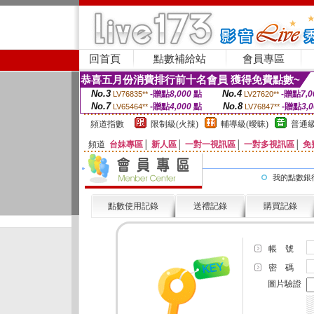
回首頁
點數補給站
會員專區
恭喜五月份消費排行前十名會員 獲得免費點數~
No.3
No.4
-贈點
8,000
點
-贈點
7,0
LV76835**
LV27620**
No.7
No.8
-贈點
4,000
點
-贈點
3,
LV65464**
LV76847**
頻道指數
限制級(火辣)
輔導級(曖昧)
普通級
頻道
台妹專區
│
新人區
│
一對一視訊區
│
一對多視訊區
│
免
我的點數銀
點數使用記錄
送禮記錄
購買記錄
帳 號
密 碼
圖片驗證