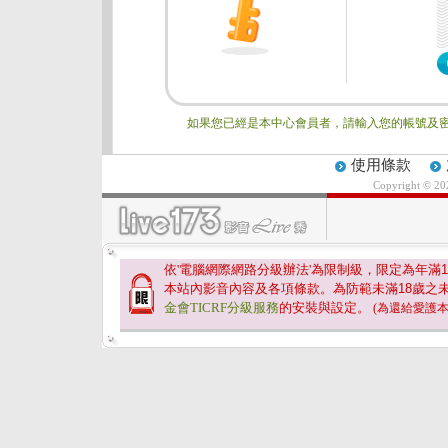
如果您已經是本中心會員者，請輸入您的帳號及密
使用條款
Copyright © 2
依'電腦網際網路分級辦法'為限制級，限定為年滿
1
本站內影音內容及各項條款。為防範未滿
18
歲之
金會TICRF分級服務
的安裝與設定。
(為還給愛護