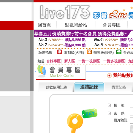
回首頁
點數補給站
會員專區
恭喜五月份消費排行前十名會員 獲得免費點數~
No.3
No.4
-贈點
8,000
點
-贈點
7,0
LV76835**
LV27620**
No.7
No.8
-贈點
4,000
點
-贈點
3,
LV65464**
LV76847**
頻道指數
限制級(火辣)
輔導級(曖昧)
普通級
頻道
台妹專區
│
新人區
│
一對一視訊區
│
一對多視訊區
│
免
我的點數
送禮記錄
點數使用記錄
購買記錄
帳 號
密 碼
圖片驗證