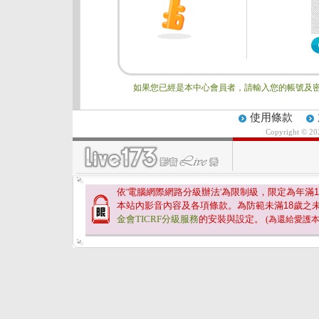
如果您已經是本中心會員者，請輸入您的帳號及密
使用條款
Copyright © 2
依'電腦網際網路分級辦法'為限制級，限定為年滿
1
本站內影音內容及各項條款。為防範未滿
18
歲之
金會TICRF分級服務
的安裝與設定。
(為還給愛護