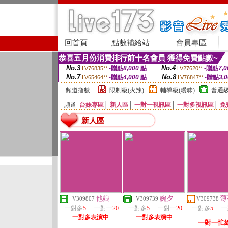
回首頁
點數補給站
會員專區
恭喜五月份消費排行前十名會員 獲得免費點數~
No.3
No.4
-贈點
8,000
點
-贈點
7,0
LV76835**
LV27620**
No.7
No.8
-贈點
4,000
點
-贈點
3,
LV65464**
LV76847**
頻道指數
限制級(火辣)
輔導級(曖昧)
普通級
頻道
台妹專區
│
新人區
│
一對一視訊區
│
一對多視訊區
│
免
新人區
他娘
婉夕
薄
V309807
V309739
V309738
一對多
5
一對一
20
一對多
5
一對一
20
一對多
5
一
一對多表演中
一對多表演中
一對一忙