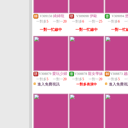
綺綺唲
伊歐
悠
V309150
V309098
V309094
一對多
5
一對一
20
一對多
6
一對一
25
一對多
6
一
一對一忙線中
一對一忙線中
一對一忙
愛玩少婦
龍女學妹
越
V308879
V308878
V308873
一對多
5
一對一
20
一對多
5
一對一
20
一對多
5
一
進入免費視訊
進入免費視
一對多表演中