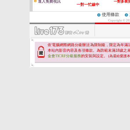
進入免費視訊
一對多表
一對一忙線中
使用條款
Copyright © 2
依'電腦網際網路分級辦法'為限制級，限定為年滿
1
本站內影音內容及各項條款。為防範未滿
18
歲之
金會TICRF分級服務
的安裝與設定。
(為還給愛護